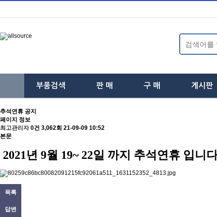
부품검색
판 매
구 매
게시판
하
하
하
추석연휴 공지
위
위
위
페이지 정보
최고관리자
0건
3,062회
21-09-09 10:52
본문
분
분
분
2021년 9월 19~ 22일 까지 추석연휴 입니다
류
류
류
목록
답변