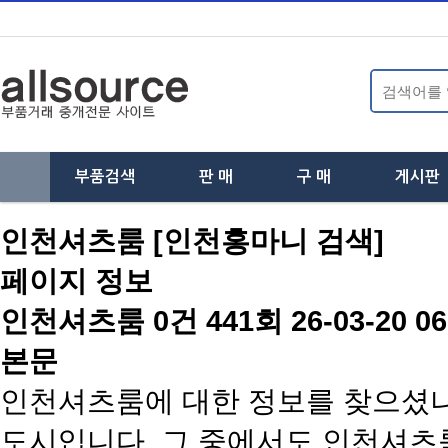
부품검색
판 매
구 매
게시판
하
하
하
인천셔츠룸 [인천홍마니 검색]
위
위
위
페이지 정보
분
분
분
인천셔츠룸
0건
441회
26-03-20 06
류
류
류
본문
인천셔츠룸에 대한 정보를 찾으셨나
도시입니다. 그 중에서도 인천셔츠