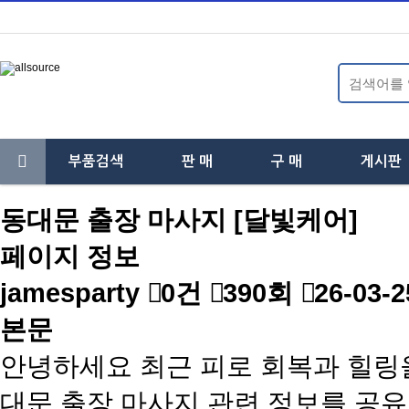
부품검색
판 매
구 매
게시판
하
하
하
동대문 출장 마사지 [달빛케어]
위
위
위
페이지 정보
분
분
분
jamesparty
0건
390회
26-03-2
류
류
류
본문
안녕하세요 최근 피로 회복과 힐링
대문 출장 마사지 관련 정보를 공유