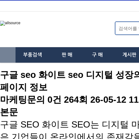
부품검색
판 매
구 매
게시판
하
하
하
구글 seo 화이트 seo 디지털 성
위
위
위
페이지 정보
분
분
분
마케팅문의
0건
264회
26-05-12 11
류
류
류
본문
구글 SEO 화이트 SEO는 디지털
은 기업들이 온라인에서의 존재감을