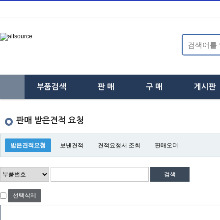
부품검색
판 매
구 매
게시판
하
하
하
판매 받은견적 요청
위
위
위
받은견적요청
보낸견적
분
견적요청서 조회
분
판매오더
분
류
류
류